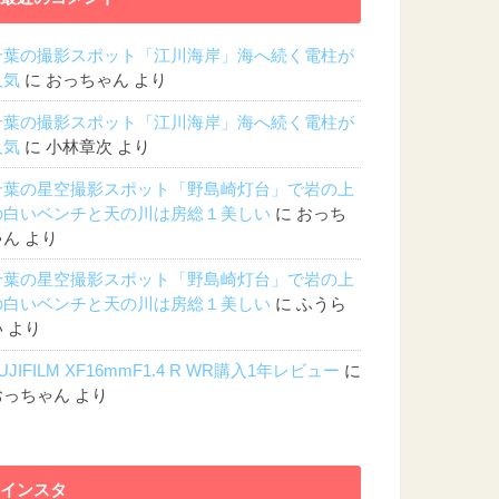
千葉の撮影スポット「江川海岸」海へ続く電柱が
人気
に
おっちゃん
より
千葉の撮影スポット「江川海岸」海へ続く電柱が
人気
に
小林章次
より
千葉の星空撮影スポット「野島崎灯台」で岩の上
の白いベンチと天の川は房総１美しい
に
おっち
ゃん
より
千葉の星空撮影スポット「野島崎灯台」で岩の上
の白いベンチと天の川は房総１美しい
に
ふうら
い
より
UJIFILM XF16mmF1.4 R WR購入1年レビュー
に
おっちゃん
より
インスタ