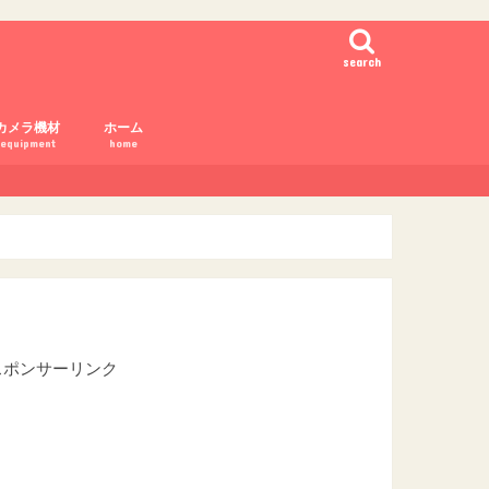
search
カメラ機材
ホーム
equipment
home
7Ⅲ
-Pro2
-T2
750
5500
6000
7Xmark2
カメラ設定
カメラ購入
カメラ用語
スポンサーリンク