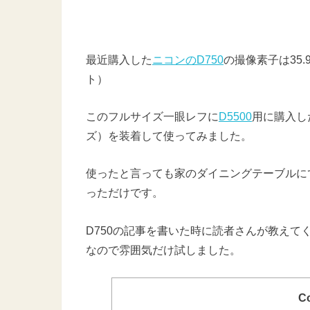
最近購入した
ニコンのD750
の撮像素子は35.
ト）
このフルサイズ一眼レフに
D5500
用に購入し
ズ）を装着して使ってみました。
使ったと言っても家のダイニングテーブルに
っただけです。
D750の記事を書いた時に読者さんが教え
なので雰囲気だけ試しました。
Co