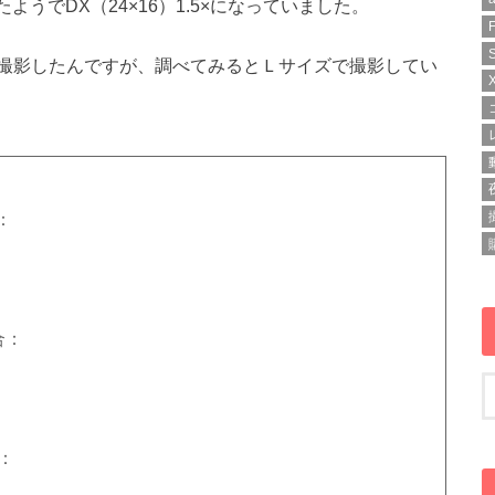
うでDX（24×16）1.5×になっていました。
撮影したんですが、調べてみるとＬサイズで撮影してい
：
合：
合：