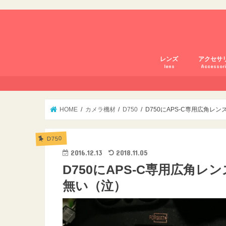
レンズ
アクセサ
lens
Accessor
Lightroo
HOME
カメラ機材
D750
D750にAPS-C専用広角
D750
2016.12.13
2018.11.05
D750にAPS-C専用広角
無い（泣）