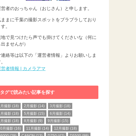
運営者のおっちゃん（おじさん）と申します。
気ままに千葉の撮影スポットをブラブラしており
ます。
現地で見つけたら声でも掛けてくださいな（何に
も出ませんが）
ご連絡等は以下の「運営者情報」よりお願いしま
す。
運営者情報 | カメラアマ
タグで読みたい記事を探す
1月撮影
(18)
2月撮影
(14)
3月撮影
(18)
4月撮影
(18)
5月撮影
(15)
6月撮影
(14)
7月撮影
(18)
8月撮影
(9)
9月撮影
(15)
10月撮影
(16)
11月撮影
(14)
12月撮影
(18)
a6000
(29)
CANON
(13)
D750
(42)
D5500
(99)