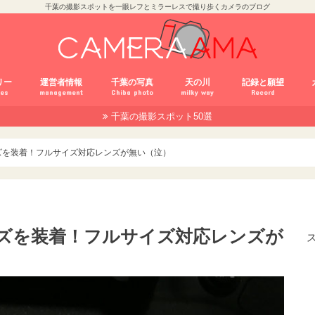
千葉の撮影スポットを一眼レフとミラーレスで撮り歩くカメラのブログ
リー
運営者情報
千葉の写真
天の川
記録と願望
ies
management
Chiba photo
milky way
Record
千葉の撮影スポット50選
mCC
サイトマップ
雑記
保存とアルバム
白黒写真
千葉以外の写真
野鳥撮影
α
X
X
D
D
α
G
レンズを装着！フルサイズ対応レンズが無い（泣）
レンズを装着！フルサイズ対応レンズが