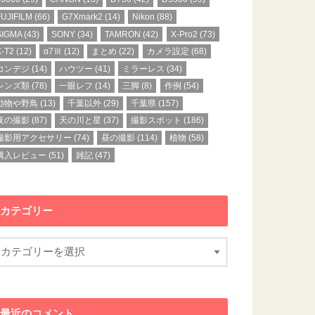
FUJIFILM
(66)
G7Xmark2
(14)
Nikon
(88)
SIGMA
(43)
SONY
(34)
TAMRON
(42)
X-Pro2
(73)
X-T2
(12)
α7Ⅲ
(12)
まとめ
(22)
カメラ設定
(68)
コンデジ
(14)
ハウツー
(41)
ミラーレス
(34)
レンズ類
(78)
一眼レフ
(14)
三脚
(8)
作例
(54)
動物や野鳥
(13)
千葉以外
(29)
千葉県
(157)
夜の撮影
(87)
天の川と星
(37)
撮影スポット
(186)
撮影用アクセサリー
(74)
昼の撮影
(114)
植物
(58)
購入レビュー
(51)
雑記
(47)
カテゴリー
最近のコメント