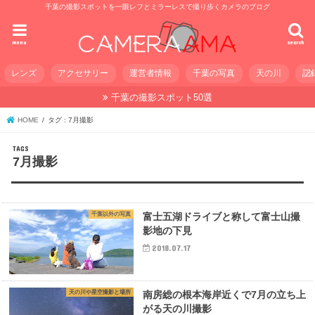
千葉の撮影スポットを一眼レフとミラーレスで撮り歩くカメラのブログ
menu
search
レンズ
アクセサリー
運営者情報
千葉の写真
天の川
記
千葉の撮影スポット50選
HOME
タグ : 7月撮影
7月撮影
千葉以外の写真
富士五湖ドライブと称して富士山撮
影地の下見
2018.07.17
天の川や星空撮影と場所
南房総の根本海岸近くで7月の立ち上
がる天の川撮影