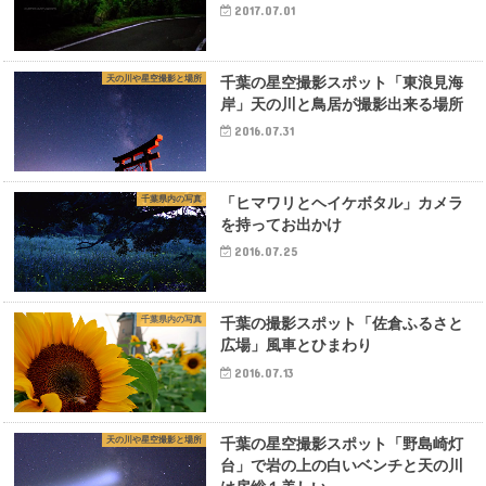
2017.07.01
天の川や星空撮影と場所
千葉の星空撮影スポット「東浪見海
岸」天の川と鳥居が撮影出来る場所
2016.07.31
千葉県内の写真
「ヒマワリとヘイケボタル」カメラ
を持ってお出かけ
2016.07.25
千葉県内の写真
千葉の撮影スポット「佐倉ふるさと
広場」風車とひまわり
2016.07.13
天の川や星空撮影と場所
千葉の星空撮影スポット「野島崎灯
台」で岩の上の白いベンチと天の川