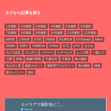
タグから記事を探す
1月撮影
2月撮影
3月撮影
4月撮影
5月撮影
6月撮影
7月撮影
8月撮影
9月撮影
10月撮影
11月撮影
12月撮影
a6000
CANON
D750
D5500
FUJIFILM
G7Xmark2
Nikon
SIGMA
SONY
TAMRON
X-Pro2
X-T2
α7Ⅲ
まとめ
カメラ設定
コンデジ
ハウツー
ミラーレス
レンズ類
一眼レフ
三脚
作例
動物や野鳥
千葉以外
千葉県
夜の撮影
天の川と星
撮影スポット
撮影用アクセサリー
昼の撮影
植物
購入レビュー
雑記