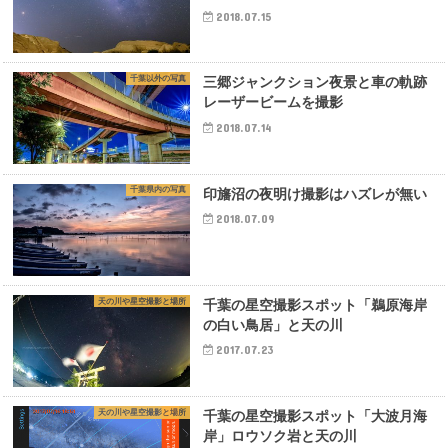
2018.07.15
千葉以外の写真
三郷ジャンクション夜景と車の軌跡
レーザービームを撮影
2018.07.14
千葉県内の写真
印旛沼の夜明け撮影はハズレが無い
2018.07.09
天の川や星空撮影と場所
千葉の星空撮影スポット「鵜原海岸
の白い鳥居」と天の川
2017.07.23
天の川や星空撮影と場所
千葉の星空撮影スポット「大波月海
岸」ロウソク岩と天の川