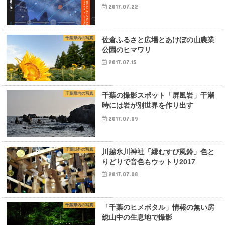
2017.07.22
千葉県内の写真
佐倉ふるさと広場とあけぼの山農業
公園のヒマワリ
2017.07.15
千葉県内の写真
千葉の撮影スポット「屏風岩」干潮
時には岩が別世界を作り出す
2017.07.09
千葉以外の写真
川越氷川神社「縁むすび風鈴」色と
りどりで音色もウットリ2017
2017.07.08
千葉県内の写真
「千葉のヒメボタル」情報の無い房
総山中の生息地で撮影