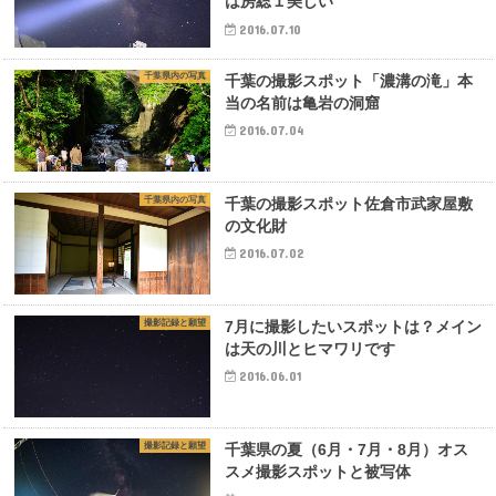
は房総１美しい
2016.07.10
千葉県内の写真
千葉の撮影スポット「濃溝の滝」本
当の名前は亀岩の洞窟
2016.07.04
千葉県内の写真
千葉の撮影スポット佐倉市武家屋敷
の文化財
2016.07.02
撮影記録と願望
7月に撮影したいスポットは？メイン
は天の川とヒマワリです
2016.06.01
撮影記録と願望
千葉県の夏（6月・7月・8月）オス
スメ撮影スポットと被写体