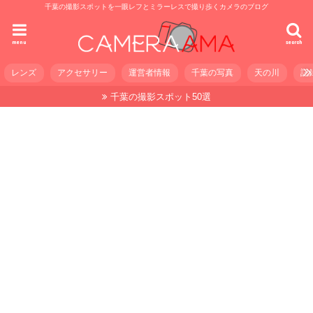
千葉の撮影スポットを一眼レフとミラーレスで撮り歩くカメラのブログ
menu
search
レンズ
アクセサリー
運営者情報
千葉の写真
天の川
記
千葉の撮影スポット50選