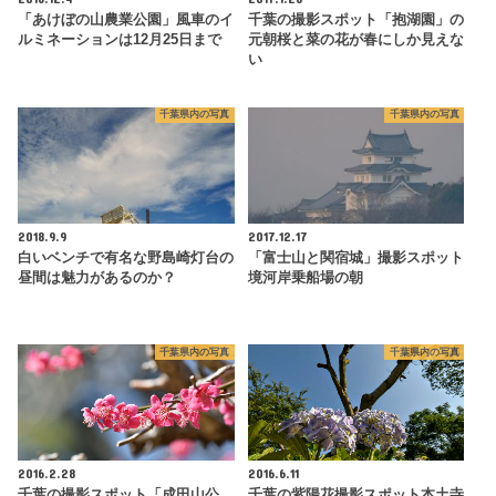
「あけぼの山農業公園」風車のイ
千葉の撮影スポット「抱湖園」の
ルミネーションは12月25日まで
元朝桜と菜の花が春にしか見えな
い
千葉県内の写真
千葉県内の写真
2018.9.9
2017.12.17
白いベンチで有名な野島崎灯台の
「富士山と関宿城」撮影スポット
昼間は魅力があるのか？
境河岸乗船場の朝
千葉県内の写真
千葉県内の写真
2016.2.28
2016.6.11
千葉の撮影スポット「成田山公
千葉の紫陽花撮影スポット本土寺