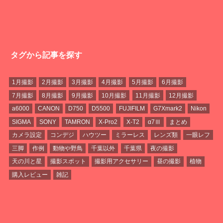
タグから記事を探す
1月撮影
2月撮影
3月撮影
4月撮影
5月撮影
6月撮影
7月撮影
8月撮影
9月撮影
10月撮影
11月撮影
12月撮影
a6000
CANON
D750
D5500
FUJIFILM
G7Xmark2
Nikon
SIGMA
SONY
TAMRON
X-Pro2
X-T2
α7Ⅲ
まとめ
カメラ設定
コンデジ
ハウツー
ミラーレス
レンズ類
一眼レフ
三脚
作例
動物や野鳥
千葉以外
千葉県
夜の撮影
天の川と星
撮影スポット
撮影用アクセサリー
昼の撮影
植物
購入レビュー
雑記