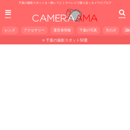
千葉の撮影スポットを一眼レフとミラーレスで撮り歩くカメラのブログ
menu
search
レンズ
アクセサリー
運営者情報
千葉の写真
天の川
記
千葉の撮影スポット50選