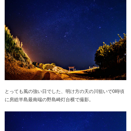
とっても風の強い日でした、明け方の天の川狙いで0時頃
に房総半島最南端の野島崎灯台横で撮影。