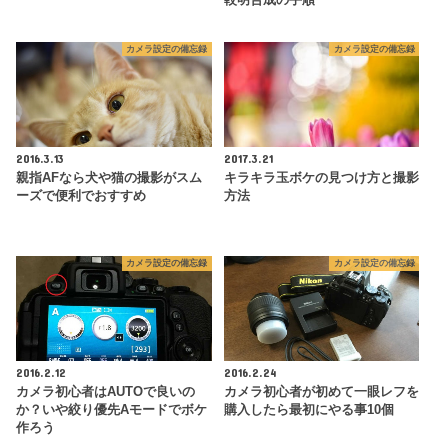
カメラ設定の備忘録
カメラ設定の備忘録
2016.3.13
2017.3.21
親指AFなら犬や猫の撮影がスム
キラキラ玉ボケの見つけ方と撮影
ーズで便利でおすすめ
方法
カメラ設定の備忘録
カメラ設定の備忘録
2016.2.12
2016.2.24
カメラ初心者はAUTOで良いの
カメラ初心者が初めて一眼レフを
か？いや絞り優先Aモードでボケ
購入したら最初にやる事10個
作ろう