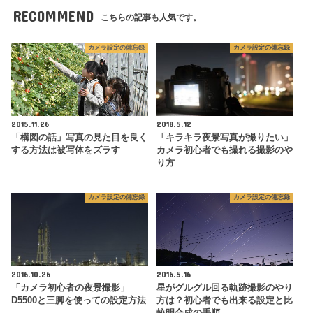
RECOMMEND
こちらの記事も人気です。
カメラ設定の備忘録
カメラ設定の備忘録
2015.11.26
2018.5.12
「構図の話」写真の見た目を良く
「キラキラ夜景写真が撮りたい」
する方法は被写体をズラす
カメラ初心者でも撮れる撮影のや
り方
カメラ設定の備忘録
カメラ設定の備忘録
2016.10.26
2016.5.16
「カメラ初心者の夜景撮影」
星がグルグル回る軌跡撮影のやり
D5500と三脚を使っての設定方法
方は？初心者でも出来る設定と比
較明合成の手順