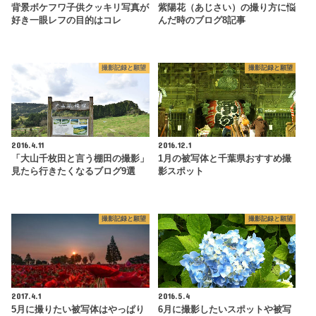
背景ボケフワ子供クッキリ写真が
紫陽花（あじさい）の撮り方に悩
好き一眼レフの目的はコレ
んだ時のブログ8記事
撮影記録と願望
撮影記録と願望
2016.4.11
2016.12.1
「大山千枚田と言う棚田の撮影」
1月の被写体と千葉県おすすめ撮
見たら行きたくなるブログ9選
影スポット
撮影記録と願望
撮影記録と願望
2017.4.1
2016.5.4
5月に撮りたい被写体はやっぱり
6月に撮影したいスポットや被写