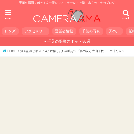
千葉の撮影スポットを一眼レフとミラーレスで撮り歩くカメラのブログ
menu
search
レンズ
アクセサリー
運営者情報
千葉の写真
天の川
記
千葉の撮影スポット50選
HOME
撮影記録と願望
4月に撮りたい写真は？「春の花と大山千枚田」で十分か？