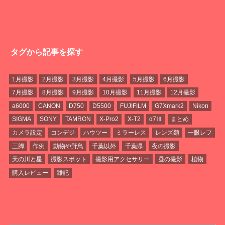
タグから記事を探す
1月撮影
2月撮影
3月撮影
4月撮影
5月撮影
6月撮影
7月撮影
8月撮影
9月撮影
10月撮影
11月撮影
12月撮影
a6000
CANON
D750
D5500
FUJIFILM
G7Xmark2
Nikon
SIGMA
SONY
TAMRON
X-Pro2
X-T2
α7Ⅲ
まとめ
カメラ設定
コンデジ
ハウツー
ミラーレス
レンズ類
一眼レフ
三脚
作例
動物や野鳥
千葉以外
千葉県
夜の撮影
天の川と星
撮影スポット
撮影用アクセサリー
昼の撮影
植物
購入レビュー
雑記