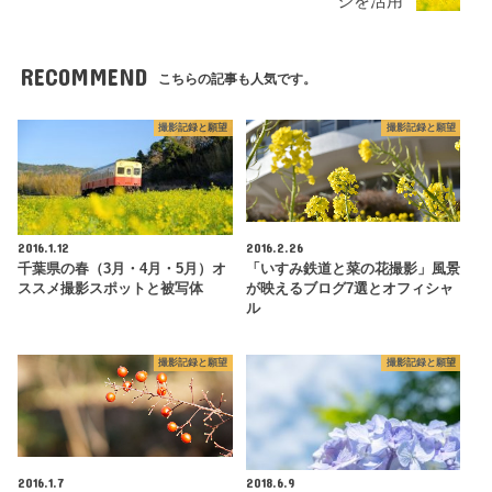
ジを活用
RECOMMEND
こちらの記事も人気です。
撮影記録と願望
撮影記録と願望
2016.1.12
2016.2.26
千葉県の春（3月・4月・5月）オ
「いすみ鉄道と菜の花撮影」風景
ススメ撮影スポットと被写体
が映えるブログ7選とオフィシャ
ル
撮影記録と願望
撮影記録と願望
2016.1.7
2018.6.9