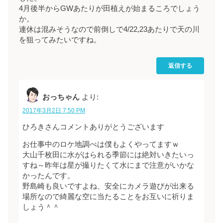
4月後半からGWあたりが田植えが始まるころでしょう
か。
連休は混みそうなので前倒しで4/22,23あたりで天の川
を狙ってみたいですね。
返信する
おっちゃん
より:
2017年3月2日 7:50 PM
ひろきさんコメントありがとうございます
お仕事中のロケ地調べは僕もよくやってますｗ
大山千枚田に水がはられる季節には絶対いきたいっ
すね～昨年は星が撮りたくて水にまで注意がいかな
かったんです。
野島崎も良いですよね、安全にカメラ遊びが出来る
場所なので綺麗な空に当たることをお互いに祈りま
しょう＾＾