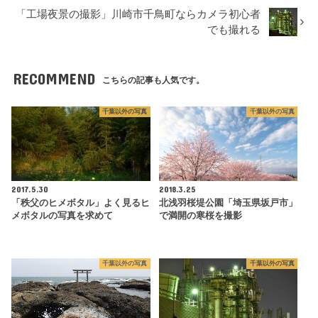
「工場夜景の撮影」川崎市千鳥町ならカメラ初心者
でも撮れる
RECOMMEND
こちらの記事も人気です。
千葉以外の写真
千葉以外の写真
2017.5.30
2018.3.25
「秩父のヒメボタル」よく見るヒ
北浅羽桜堤公園「埼玉県坂戸市」
メボタルの写真を求めて
で満開の寒桜を撮影
千葉以外の写真
千葉以外の写真