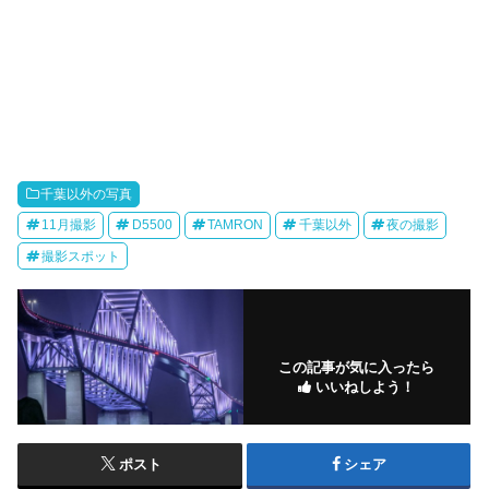
千葉以外の写真
11月撮影
D5500
TAMRON
千葉以外
夜の撮影
撮影スポット
この記事が気に入ったら
いいねしよう！
ポスト
シェア