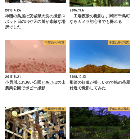
2016.4.24
2016.11.6
神磯の鳥居は茨城県大洗の撮影ス
「工場夜景の撮影」川崎市千鳥町
ポット日の出や天の川が素敵な場
ならカメラ初心者でも撮れる
所でした
千葉以外の写真
千葉以外の写真
2017.5.21
2018.10.13
小貝川ふれあい公園とあけぼの山
那須の紅葉が美しいので峠の茶屋
農業公園でポピー撮影
付近で撮影してみた
千葉以外の写真
千葉以外の写真