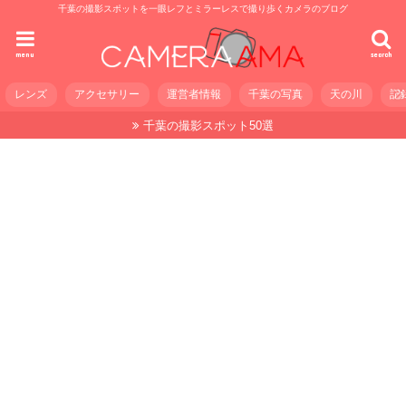
千葉の撮影スポットを一眼レフとミラーレスで撮り歩くカメラのブログ
menu
search
レンズ
アクセサリー
運営者情報
千葉の写真
天の川
記
千葉の撮影スポット50選