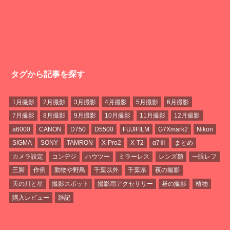
タグから記事を探す
1月撮影
2月撮影
3月撮影
4月撮影
5月撮影
6月撮影
7月撮影
8月撮影
9月撮影
10月撮影
11月撮影
12月撮影
a6000
CANON
D750
D5500
FUJIFILM
G7Xmark2
Nikon
SIGMA
SONY
TAMRON
X-Pro2
X-T2
α7Ⅲ
まとめ
カメラ設定
コンデジ
ハウツー
ミラーレス
レンズ類
一眼レフ
三脚
作例
動物や野鳥
千葉以外
千葉県
夜の撮影
天の川と星
撮影スポット
撮影用アクセサリー
昼の撮影
植物
購入レビュー
雑記