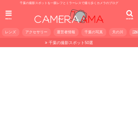
千葉の撮影スポットを一眼レフとミラーレスで撮り歩くカメラのブログ
menu
search
レンズ
アクセサリー
運営者情報
千葉の写真
天の川
記
千葉の撮影スポット50選