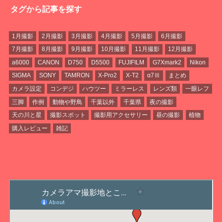
タグから記事を探す
1月撮影
2月撮影
3月撮影
4月撮影
5月撮影
6月撮影
7月撮影
8月撮影
9月撮影
10月撮影
11月撮影
12月撮影
a6000
CANON
D750
D5500
FUJIFILM
G7Xmark2
Nikon
SIGMA
SONY
TAMRON
X-Pro2
X-T2
α7Ⅲ
まとめ
カメラ設定
コンデジ
ハウツー
ミラーレス
レンズ類
一眼レフ
三脚
作例
動物や野鳥
千葉以外
千葉県
夜の撮影
天の川と星
撮影スポット
撮影用アクセサリー
昼の撮影
植物
購入レビュー
雑記