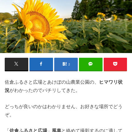
2
佐倉ふるさと広場とあけぼの山農業公園の、
ヒマワリ状
況
がわかったのでパチリしてきた。
どっちが良いのかはわかりません、お好きな場所でどう
ぞ。
「
佐倉ふるさと広場
」
風車
と絡めて撮影するのに適して