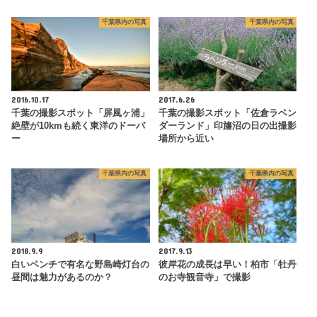
千葉県内の写真
千葉県内の写真
2016.10.17
2017.6.26
千葉の撮影スポット「屏風ヶ浦」
千葉の撮影スポット「佐倉ラベン
絶壁が10kmも続く東洋のドーバ
ダーランド」印旛沼の日の出撮影
ー
場所から近い
千葉県内の写真
千葉県内の写真
2018.9.9
2017.9.13
白いベンチで有名な野島崎灯台の
彼岸花の成長は早い！柏市「牡丹
昼間は魅力があるのか？
のお寺観音寺」で撮影