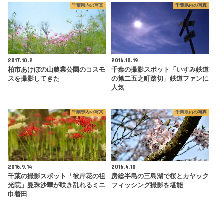
千葉県内の写真
千葉県内の写真
2017.10.2
2016.10.19
柏市あけぼの山農業公園のコスモ
千葉の撮影スポット「いすみ鉄道
スを撮影してきた
の第二五之町踏切」鉄道ファンに
人気
千葉県内の写真
千葉県内の写真
2016.9.14
2016.4.10
千葉の撮影スポット「彼岸花の祖
房総半島の三島湖で桜とカヤック
光院」曼珠沙華が咲き乱れるミニ
フィッシング撮影を堪能
巾着田