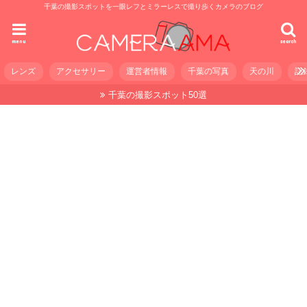
千葉の撮影スポットを一眼レフとミラーレスで撮り歩くカメラのブログ
menu
search
レンズ
アクセサリー
運営者情報
千葉の写真
天の川
記
千葉の撮影スポット50選