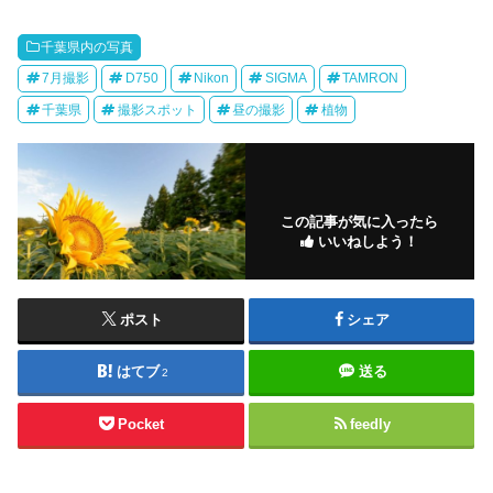
千葉県内の写真
7月撮影
D750
Nikon
SIGMA
TAMRON
千葉県
撮影スポット
昼の撮影
植物
この記事が気に入ったら
いいねしよう！
ポスト
シェア
はてブ
送る
2
Pocket
feedly