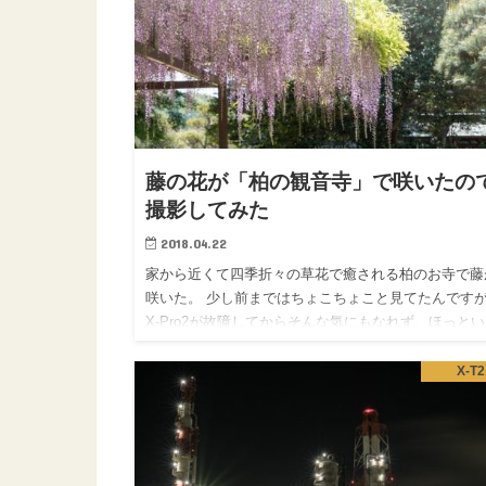
藤の花が「柏の観音寺」で咲いたの
撮影してみた
2018.04.22
家から近くて四季折々の草花で癒される柏のお寺で藤
咲いた。 少し前まではちょこちょこと見てたんです
X-Pro2が故障してからそんな気にもなれず、ほっと
んですが、久しぶりに覗いたら良い感じになってたの
パチリ。 し…
X-T2