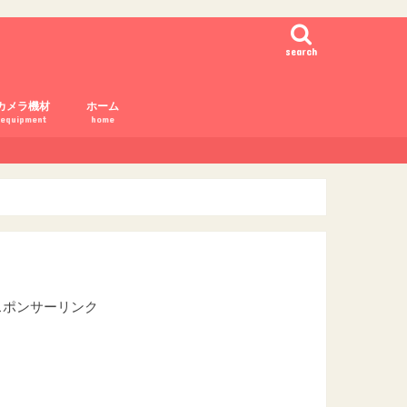
search
カメラ機材
ホーム
equipment
home
7Ⅲ
-Pro2
-T2
750
5500
6000
7Xmark2
カメラ設定
カメラ購入
カメラ用語
スポンサーリンク