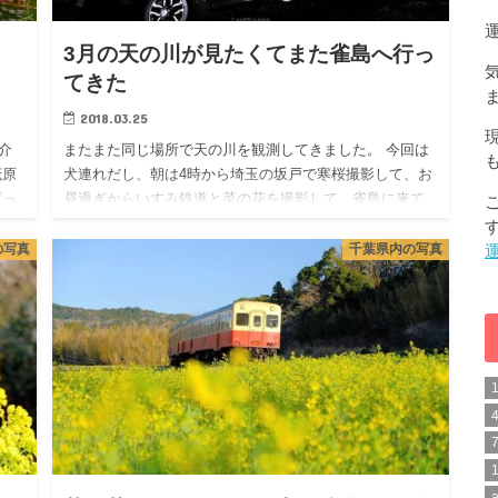
」
3月の天の川が見たくてまた雀島へ行っ
てきた
2018.03.25
介
またまた同じ場所で天の川を観測してきました。 今回は
茂原
犬連れだし、朝は4時から埼玉の坂戸で寒桜撮影して、お
ずっ
昼過ぎからいすみ鉄道と菜の花を撮影して、雀島に来て
き
２時間ぐらいワンコと車の中で寝て、ラーメン食べてま
た寝て、夜遅くに…
の写真
千葉県内の写真