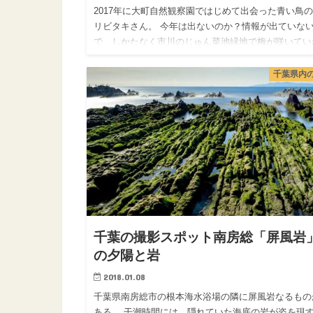
2017年に大町自然観察園ではじめて出会った青い鳥
リビタキさん。 今年は出ないのか？情報が出ていな
で、しかたなく市川のじゅん菜池緑地で梅が咲いてい
ば梅ジローさん。 ダメならカワセミさんでも撮影し
と暖かくなっ…
千葉県内
千葉の撮影スポット南房総「屏風岩
の夕陽と岩
2018.01.08
千葉県南房総市の根本海水浴場の隣に屏風岩なるもの
ある。 干潮時間には、隠れていた海底の岩が姿を現