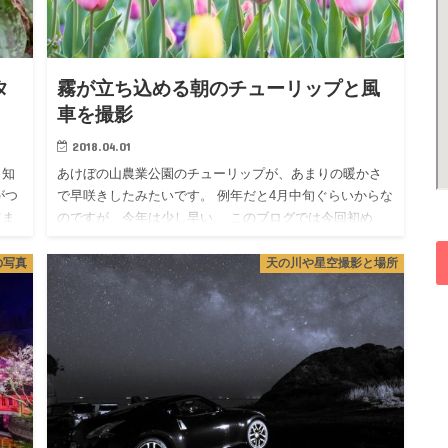
タ
霧が立ち込める朝のチューリップと風
車を撮影
2018.04.01
 知
あけぼの山農業公園のチューリップが、あまりの暖かさ
がつ
で早咲きしたみたいです。 例年だと4月中旬ぐらいからな
てま
のですが、今年は少し早い。 このブログでは今回初め
すが
て、あけぼの山農業公園のチューリップを掲載すること
になった。 最後…
の写真
天の川や星空撮影と場所