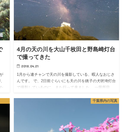
で
4月の天の川を大山千枚田と野島崎灯台
で撮ってきた
2018.04.21
が
1月から連チャンで天の川を撮影している、暇人なおじさ
が、
んです。 で、2日前ぐらいにも天の川を銚子の犬吠埼灯台
いた
で撮影しているのに、また行って来ました。 一箇所目
で
は、九十九谷展望、、しかし霧なのかモヤなのかが多く
てほとんど見え…
千葉県内の写真