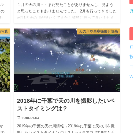
のル
１月の天の川・・まだ見たことがありませんし、見よう
@
いの
と思ったこともありませんでした。 2月も行ってきました
れ
w2月の天の川が見たくてまた！雀島に行ってきた | カメ
よう
ラアマ 3月も行ってみたよ→3月の天の川が見たくてまた
雀島へ…
の写真
天の川や星空撮影と場所
W
」
2018年に千葉で天の川を撮影したいベ
ストタイミングは？
2018.01.03
が
2019年の千葉の天の川情報→2019年に千葉で天の川を撮
すの
影したいベストタイミングは？ | カメラアマ 2018年も明