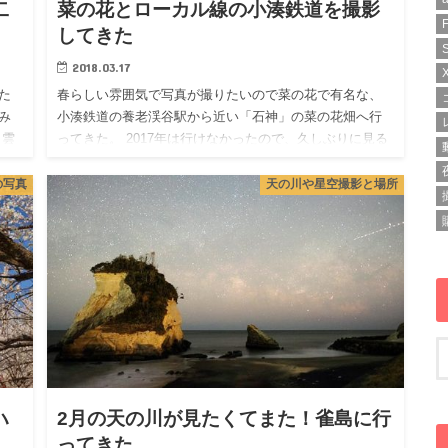
二
菜の花とローカル線の小湊鉄道を撮影
してきた
2018.03.17
た
春らしい雰囲気で写真が撮りたいので菜の花で有名な、
み
小湊鉄道の養老渓谷駅から近い「石神」の菜の花畑へ行
 雲
ってきた。 2017年は行けなかったので、久しぶりに見る
い
景色でした。 今回は快晴で、朝一番のまだ陽が差し込む
前からお邪魔…
の写真
天の川や星空撮影と場所
ハ
2月の天の川が見たくてまた！雀島に行
ってきた