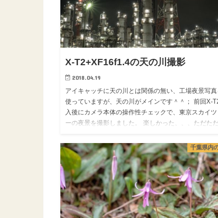
X-T2+XF16f1.4の天の川撮影
2018.04.19
アイキャッチに天の川とは関係の無い、工場夜景写真
使っていますが、天の川がメインです＾＾； 前回X-T
入後にカメラ本体の操作性チェックで、東京スカイツ
ーの夜景を撮影しました。 楽しかった、、、ただた
しかった、、…
千葉県内