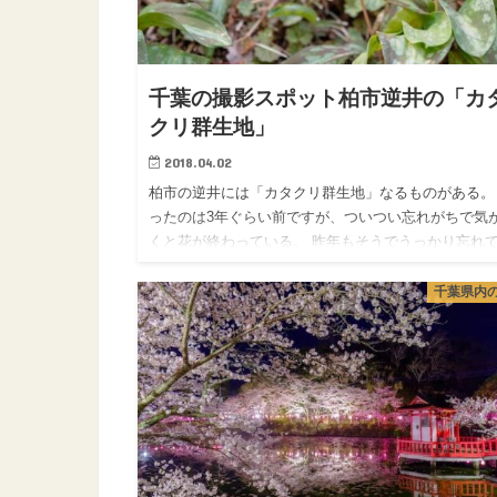
千葉の撮影スポット柏市逆井の「カ
クリ群生地」
2018.04.02
柏市の逆井には「カタクリ群生地」なるものがある。
ったのは3年ぐらい前ですが、ついつい忘れがちで気
くと花が終わっている。 昨年もそうでうっかり忘れ
た一年待つことになる。 で、今年は覚えていたので
いつ開花する…
千葉県内