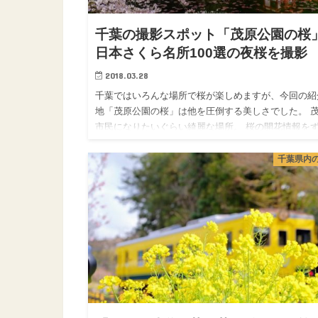
千葉の撮影スポット「茂原公園の桜
日本さくら名所100選の夜桜を撮影
2018.03.28
千葉ではいろんな場所で桜が楽しめますが、今回の紹
地「茂原公園の桜」は他を圧倒する美しさでした。 
市民になりたいぐらい綺麗な場所。 桜の開花情報を
とみていたので、満開のアナウンスがあってからは行
たくて行きたくて…
千葉県内