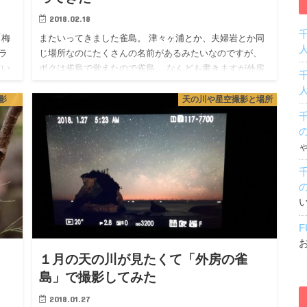
2018.02.18
「梅
またいってきました雀島。 津々ヶ浦とか、夫婦岩とか同
ラ
じ場所なのにたくさんの名前があるみたいなのですが、
てい
ボクは雀島で覚えたので雀島。 なんども書きますが外房
て
です、内房にもありますが。。 と言う訳で、2月の天の川
が撮れるのか…
影
天の川や星空撮影と場所
F
」
１月の天の川が見たくて「外房の雀
島」で撮影してみた
2018.01.27