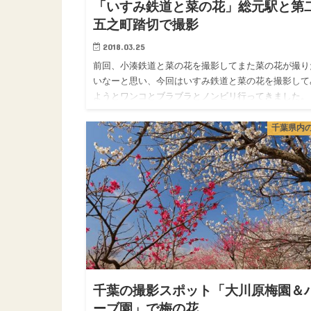
「いすみ鉄道と菜の花」総元駅と第
五之町踏切で撮影
2018.03.25
前回、小湊鉄道と菜の花を撮影してまた菜の花が撮り
いなーと思い、今回はいすみ鉄道と菜の花を撮影して
ようとワンコとブラブラとノンビリ行ってきました。
の多い日でしたがそれなりに気温も高く、気持ちの良
陽気。 ワンコも連…
千葉県内
千葉の撮影スポット「大川原梅園＆
ーブ園」で梅の花