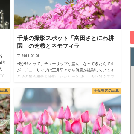
千葉の撮影スポット「富田さとにわ耕
園」の芝桜とネモフィラ
2018.04.08
を
2購
桜が終わって、チューリップが盛んになってきたんです
リ
が、チューリップは正月早々から何度か撮影していてそ
だ楽
ろそろ違う植物を撮影したいなーと思い、今回はネモフ
ィラと芝桜を撮ってきた。 千葉にはまだまだまだまだ知
らない場所が多すぎ…
の写真
千葉県内の写真