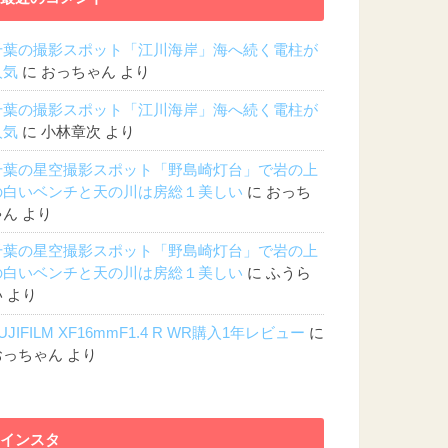
千葉の撮影スポット「江川海岸」海へ続く電柱が
人気
に
おっちゃん
より
千葉の撮影スポット「江川海岸」海へ続く電柱が
人気
に
小林章次
より
千葉の星空撮影スポット「野島崎灯台」で岩の上
の白いベンチと天の川は房総１美しい
に
おっち
ゃん
より
千葉の星空撮影スポット「野島崎灯台」で岩の上
の白いベンチと天の川は房総１美しい
に
ふうら
い
より
UJIFILM XF16mmF1.4 R WR購入1年レビュー
に
おっちゃん
より
インスタ