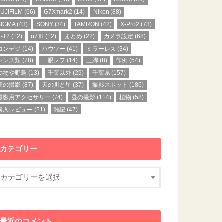
FUJIFILM
(66)
G7Xmark2
(14)
Nikon
(88)
SIGMA
(43)
SONY
(34)
TAMRON
(42)
X-Pro2
(73)
X-T2
(12)
α7Ⅲ
(12)
まとめ
(22)
カメラ設定
(68)
コンデジ
(14)
ハウツー
(41)
ミラーレス
(34)
レンズ類
(78)
一眼レフ
(14)
三脚
(8)
作例
(54)
動物や野鳥
(13)
千葉以外
(29)
千葉県
(157)
夜の撮影
(87)
天の川と星
(37)
撮影スポット
(186)
撮影用アクセサリー
(74)
昼の撮影
(114)
植物
(58)
購入レビュー
(51)
雑記
(47)
カテゴリー
最近のコメント