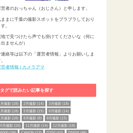
運営者のおっちゃん（おじさん）と申します。
気ままに千葉の撮影スポットをブラブラしており
ます。
現地で見つけたら声でも掛けてくださいな（何に
も出ませんが）
ご連絡等は以下の「運営者情報」よりお願いしま
す。
運営者情報 | カメラアマ
タグで読みたい記事を探す
1月撮影
(18)
2月撮影
(14)
3月撮影
(18)
4月撮影
(18)
5月撮影
(15)
6月撮影
(14)
7月撮影
(18)
8月撮影
(9)
9月撮影
(15)
10月撮影
(16)
11月撮影
(14)
12月撮影
(18)
a6000
(29)
CANON
(13)
D750
(42)
D5500
(99)