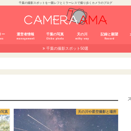
千葉の撮影スポットを一眼レフとミラーレスで撮り歩くカメラのブログ
リー
運営者情報
千葉の写真
天の川
記録と願望
ies
management
Chiba photo
milky way
Record
千葉の撮影スポット50選
mCC
サイトマップ
雑記
保存とアルバム
白黒写真
千葉以外の写真
野鳥撮影
α
X
X
D
D
α
G
の写真
天の川や星空撮影と場所