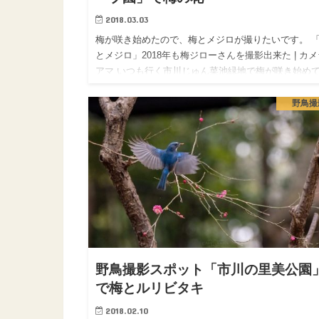
2018.03.03
梅が咲き始めたので、梅とメジロが撮りたいです。 
とメジロ」2018年も梅ジローさんを撮影出来た | カメ
アマ いつも行く市川じゅん菜池緑地で梅が咲き始め
るのにメジロがいないのです。 こんな時は思い切っ
「梅の花…
野鳥撮
野鳥撮影スポット「市川の里美公園
で梅とルリビタキ
2018.02.10