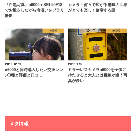
「白黒写真」α6000＋SEL50F18
カメラ＋何々で広がる趣味の世界
でお散歩しながら海沿いをブラリ
がとても楽しく倍増する話
撮影
α6000
α6000
2015.12.11
2016.1.15
α6000と同時購入したい交換レン
ミラーレスカメラα6000を子供に
ズ3種と評価と口コミ
持たせると大人とは目線が違う写
真が多い
メタ情報