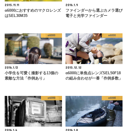
2015.11.11
2016.1.9
α6000におすすめのマクロレンズ
ファインダーから選ぶカメラ選び
はSEL30M35
電子と光学ファインダー
α6000
α6000
2016.1.13
2015.12.12
小学生を可愛く撮影する13個の
α6000に単焦点レンズSEL50F18
素敵な方法「作例あり」
の組み合わせが一番「作例多数」
α6000
α6000
2016.1.4
2016.1.8