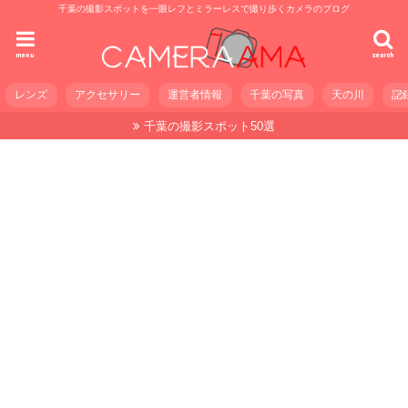
千葉の撮影スポットを一眼レフとミラーレスで撮り歩くカメラのブログ
menu
search
レンズ
アクセサリー
運営者情報
千葉の写真
天の川
記
千葉の撮影スポット50選