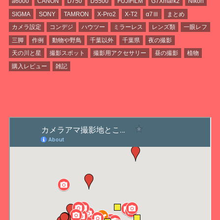
a6000
CANON
D750
D5500
FUJIFILM
G7Xmark2
Nikon
SIGMA
SONY
TAMRON
X-Pro2
X-T2
α7Ⅲ
まとめ
カメラ設定
コンデジ
ハウツー
ミラーレス
レンズ類
一眼レフ
三脚
作例
動物や野鳥
千葉以外
千葉県
夜の撮影
天の川と星
撮影スポット
撮影用アクセサリー
昼の撮影
植物
購入レビュー
雑記