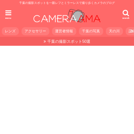
千葉の撮影スポットを一眼レフとミラーレスで撮り歩くカメラのブログ
menu
search
レンズ
アクセサリー
運営者情報
千葉の写真
天の川
記
千葉の撮影スポット50選