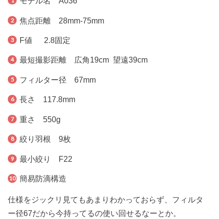
モデル名 A036
焦点距離 28mm-75mm
F値 2.8固定
最短撮影距離 広角19cm 望遠39cm
フィルター径 67mm
長さ 117.8mm
重さ 550g
絞り羽根 9枚
最小絞り F22
簡易防滴構造
仕様をジックリ見てもあまりわかっておらず、フィルタ
ー径67だから今持ってるの使い回せるなーとか。