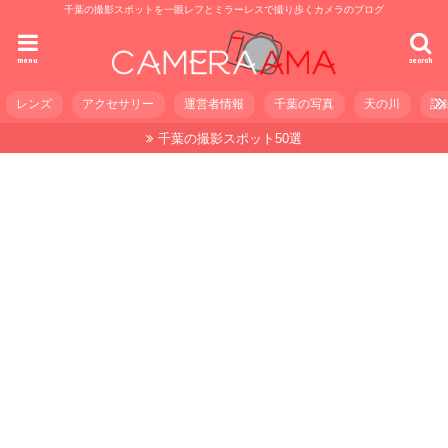
千葉の撮影スポットを一眼レフとミラーレスで撮り歩くカメラのブログ
menu
search
レンズ
アクセサリー
運営者情報
千葉の写真
天の川
記
千葉の撮影スポット50選