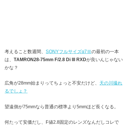
考えること数週間、
SONYフルサイズα7Ⅲ
の最初の一本
は、
TAMRON28-75mm F/2.8 Di III RXD
が良いんじゃない
かな？
広角が28mm始まりってちょっと不安だけど、
天の川撮れ
るでしょ？
望遠側が75mmなら普通の標準より5mmほど長くなる。
何たって安価だし、F値2.8固定のレンズなんだしコレで