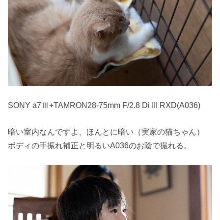
SONY a7Ⅲ+TAMRON28-75mm F/2.8 Di III RXD(A036)
暗い室内なんですよ、ほんとに暗い（実家の猫ちゃん）
ボディの手振れ補正と明るいA036のお陰で撮れる。