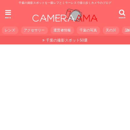
千葉の撮影スポットを一眼レフとミラーレスで撮り歩くカメラのブログ
menu
search
レンズ
アクセサリー
運営者情報
千葉の写真
天の川
記
千葉の撮影スポット50選