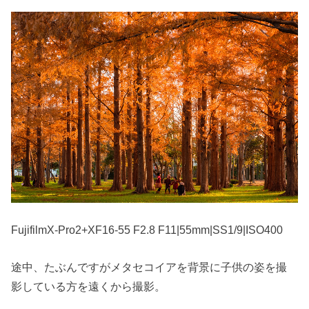
FujifilmX-Pro2+XF16-55 F2.8 F11|55mm|SS1/9|ISO400
途中、たぶんですがメタセコイアを背景に子供の姿を撮
影している方を遠くから撮影。