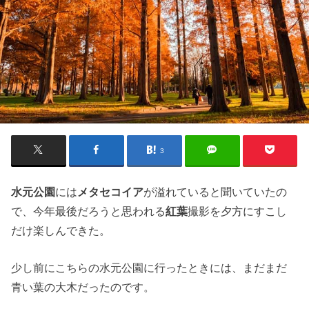
3
水元公園
には
メタセコイア
が溢れていると聞いていたの
で、今年最後だろうと思われる
紅葉
撮影を夕方にすこし
だけ楽しんできた。
少し前にこちらの水元公園に行ったときには、まだまだ
青い葉の大木だったのです。