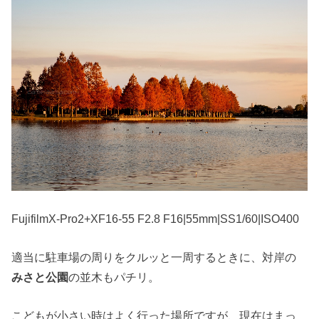
FujifilmX-Pro2+XF16-55 F2.8 F16|55mm|SS1/60|ISO400
適当に駐車場の周りをクルッと一周するときに、対岸の
みさと公園
の並木もパチリ。
こどもが小さい時はよく行った場所ですが、現在はまっ