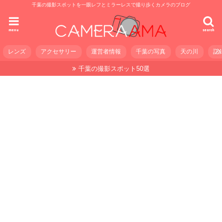
千葉の撮影スポットを一眼レフとミラーレスで撮り歩くカメラのブログ
menu
search
レンズ
アクセサリー
運営者情報
千葉の写真
天の川
記
千葉の撮影スポット50選