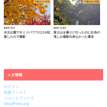
千葉以外の写真
千葉以外の写真
2017.11.3
2017.9.25
水元公園でモミジバフウだけが紅
富士山を撮りに行ったのに白糸の
葉したので撮影
滝しか撮影出来なかった週末
メタ情報
ログイン
投稿フィード
コメントフィード
WordPress.org