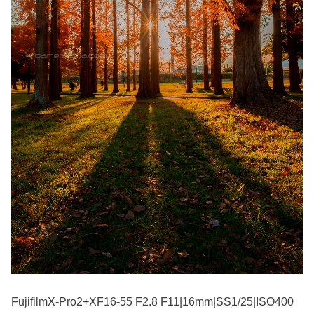
FujifilmX-Pro2+XF16-55 F2.8 F11|16mm|SS1/25|ISO400