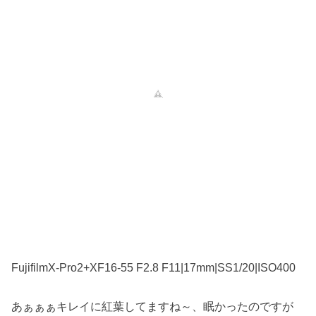
FujifilmX-Pro2+XF16-55 F2.8 F11|17mm|SS1/20|ISO400
あぁぁぁキレイに紅葉してますね～、眠かったのですが