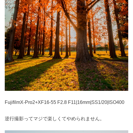
FujifilmX-Pro2+XF16-55 F2.8 F11|16mm|SS1/20|ISO400
逆行撮影ってマジで楽しくてやめられません。