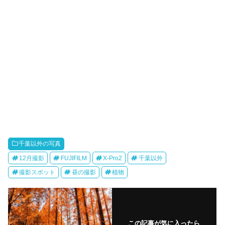
千葉以外の写真
12月撮影
FUJIFILM
X-Pro2
千葉以外
撮影スポット
昼の撮影
植物
この記事が気に入ったら