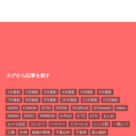
タグから記事を探す
1月撮影
2月撮影
3月撮影
4月撮影
5月撮影
6月撮影
7月撮影
8月撮影
9月撮影
10月撮影
11月撮影
12月撮影
a6000
CANON
D750
D5500
FUJIFILM
G7Xmark2
Nikon
SIGMA
SONY
TAMRON
X-Pro2
X-T2
α7Ⅲ
まとめ
カメラ設定
コンデジ
ハウツー
ミラーレス
レンズ類
一眼レフ
三脚
作例
動物や野鳥
千葉以外
千葉県
夜の撮影