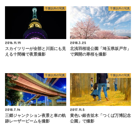
千葉以外の写真
千葉以外の写真
2016.11.19
2018.3.25
スカイツリーが全部と川面にも見
北浅羽桜堤公園「埼玉県坂戸市」
える十間橋で夜景撮影
で満開の寒桜を撮影
千葉以外の写真
千葉以外の写真
2018.7.14
2017.11.5
三郷ジャンクション夜景と車の軌
黄色い銀杏並木「つくば万博記念
跡レーザービームを撮影
公園」で撮影