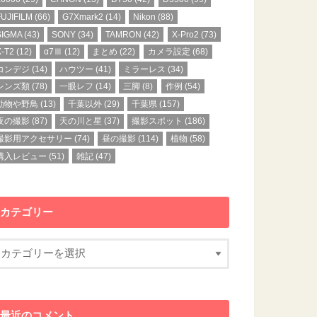
FUJIFILM
(66)
G7Xmark2
(14)
Nikon
(88)
SIGMA
(43)
SONY
(34)
TAMRON
(42)
X-Pro2
(73)
X-T2
(12)
α7Ⅲ
(12)
まとめ
(22)
カメラ設定
(68)
コンデジ
(14)
ハウツー
(41)
ミラーレス
(34)
レンズ類
(78)
一眼レフ
(14)
三脚
(8)
作例
(54)
動物や野鳥
(13)
千葉以外
(29)
千葉県
(157)
夜の撮影
(87)
天の川と星
(37)
撮影スポット
(186)
撮影用アクセサリー
(74)
昼の撮影
(114)
植物
(58)
購入レビュー
(51)
雑記
(47)
カテゴリー
最近のコメント