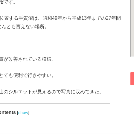
沼
です。
位置する手賀沼は、昭和49年から平成13年までの27年間
なんとも言えない場所。
質が改善されている模様。
とても便利で行きやすい。
山のシルエットが見えるので写真に収めてきた。
ntents
[
show
]