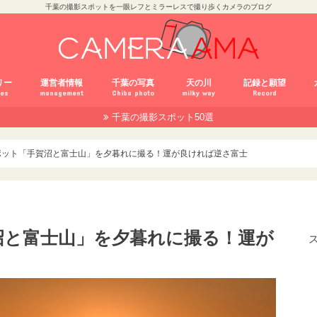
千葉の撮影スポットを一眼レフとミラーレスで撮り歩くカメラのブログ
リー
運営者情報
千葉の写真
天の川
記録と願望
ies
management
Chiba photo
milky way
Record
千葉の撮影スポット50選
mCC
サイトマップ
雑記
保存とアルバム
白黒写真
千葉以外の写真
野鳥撮影
α
X
X
D
D
α
G
ポット「手賀沼と富士山」を夕暮れに撮る！運が良ければ逆さ富士
沼と富士山」を夕暮れに撮る！運が