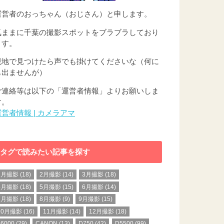
運営者のおっちゃん（おじさん）と申します。
気ままに千葉の撮影スポットをブラブラしており
ます。
現地で見つけたら声でも掛けてくださいな（何に
も出ませんが）
ご連絡等は以下の「運営者情報」よりお願いしま
す。
運営者情報 | カメラアマ
タグで読みたい記事を探す
1月撮影
(18)
2月撮影
(14)
3月撮影
(18)
4月撮影
(18)
5月撮影
(15)
6月撮影
(14)
7月撮影
(18)
8月撮影
(9)
9月撮影
(15)
10月撮影
(16)
11月撮影
(14)
12月撮影
(18)
a6000
(29)
CANON
(13)
D750
(42)
D5500
(99)