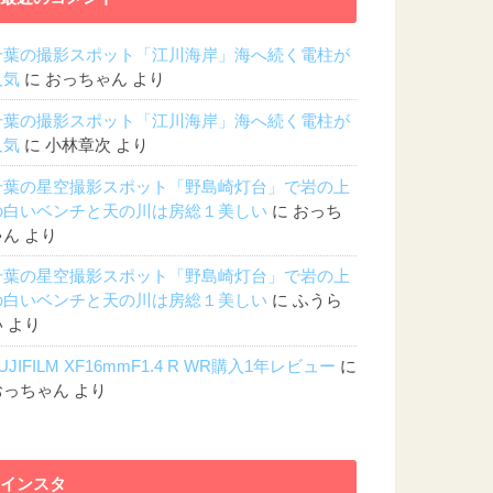
千葉の撮影スポット「江川海岸」海へ続く電柱が
人気
に
おっちゃん
より
千葉の撮影スポット「江川海岸」海へ続く電柱が
人気
に
小林章次
より
千葉の星空撮影スポット「野島崎灯台」で岩の上
の白いベンチと天の川は房総１美しい
に
おっち
ゃん
より
千葉の星空撮影スポット「野島崎灯台」で岩の上
の白いベンチと天の川は房総１美しい
に
ふうら
い
より
UJIFILM XF16mmF1.4 R WR購入1年レビュー
に
おっちゃん
より
インスタ