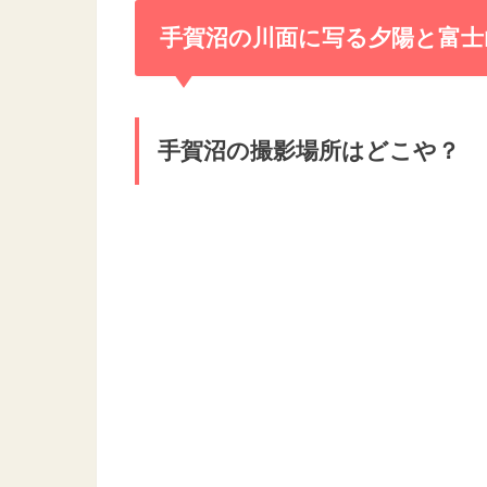
手賀沼の川面に写る夕陽と富士
手賀沼の撮影場所はどこや？