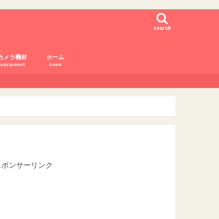
search
カメラ機材
ホーム
equipment
home
7Ⅲ
-Pro2
-T2
750
5500
6000
7Xmark2
カメラ設定
カメラ購入
カメラ用語
スポンサーリンク