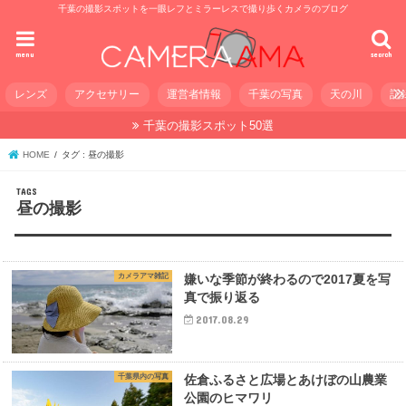
千葉の撮影スポットを一眼レフとミラーレスで撮り歩くカメラのブログ
menu
search
レンズ
アクセサリー
運営者情報
千葉の写真
天の川
記
千葉の撮影スポット50選
HOME
タグ : 昼の撮影
昼の撮影
カメラアマ雑記
嫌いな季節が終わるので2017夏を写
真で振り返る
2017.08.29
千葉県内の写真
佐倉ふるさと広場とあけぼの山農業
公園のヒマワリ