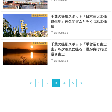
千葉県内の写真
千葉の撮影スポット「日本三大水仙
群生地」佐久間ダムとをくづれ水仙
郷
2017.01.09
千葉県内の写真
千葉の撮影スポット「手賀沼と富士
山」を夕暮れに撮る！運が良ければ
逆さ富士
2016.12.26
<
1
2
3
4
5
>