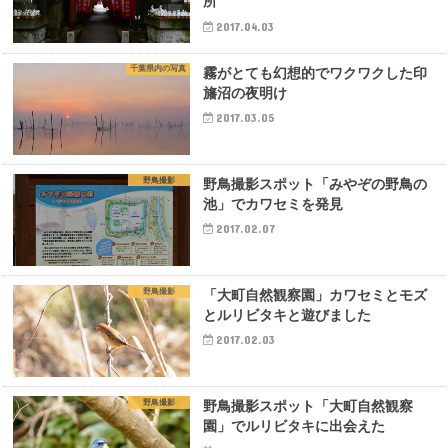
所
2017.04.03
千葉県内の写真
霧がとても幻想的でワクワクした印
旛沼の夜明け
2017.03.05
野鳥撮影
野鳥撮影スポット「みやぞの野鳥の
池」でカワセミを発見
2017.02.07
野鳥撮影
「大町自然観察園」カワセミとモズ
とルリビタキと遊びました
2017.02.03
野鳥撮影
野鳥撮影スポット「大町自然観察
園」でルリビタキに出会えた