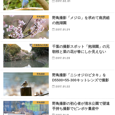
2017.02.01
野鳥撮影
野鳥撮影「メジロ」を求めて南房総
の抱湖園
2017.01.29
千葉県内の写真
千葉の撮影スポット「抱湖園」の元
朝桜と菜の花が春にしか見えない
2017.01.28
野鳥撮影
野鳥撮影「ニシオジロビタキ」を
D5500+55-300キットレンズで撮影
2017.01.22
野鳥撮影
野鳥撮影の初心者が清水公園で望遠
手持ち撮影でピンボケ量産中
2017.01.16