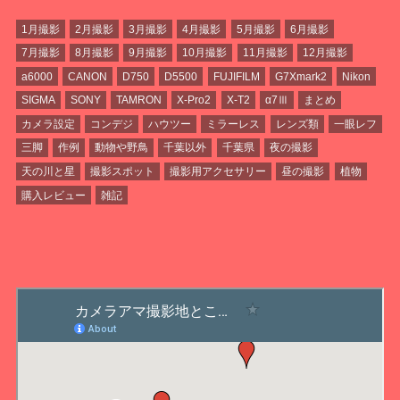
1月撮影
2月撮影
3月撮影
4月撮影
5月撮影
6月撮影
7月撮影
8月撮影
9月撮影
10月撮影
11月撮影
12月撮影
a6000
CANON
D750
D5500
FUJIFILM
G7Xmark2
Nikon
SIGMA
SONY
TAMRON
X-Pro2
X-T2
α7Ⅲ
まとめ
カメラ設定
コンデジ
ハウツー
ミラーレス
レンズ類
一眼レフ
三脚
作例
動物や野鳥
千葉以外
千葉県
夜の撮影
天の川と星
撮影スポット
撮影用アクセサリー
昼の撮影
植物
購入レビュー
雑記