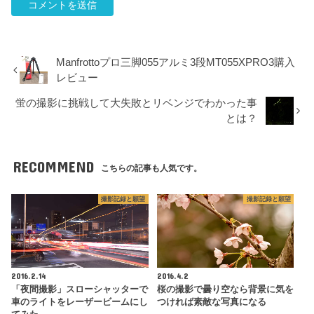
Manfrottoプロ三脚055アルミ3段MT055XPRO3購入
レビュー
蛍の撮影に挑戦して大失敗とリベンジでわかった事
とは？
RECOMMEND
こちらの記事も人気です。
撮影記録と願望
撮影記録と願望
2016.2.14
2016.4.2
「夜間撮影」スローシャッターで
桜の撮影で曇り空なら背景に気を
車のライトをレーザービームにし
つければ素敵な写真になる