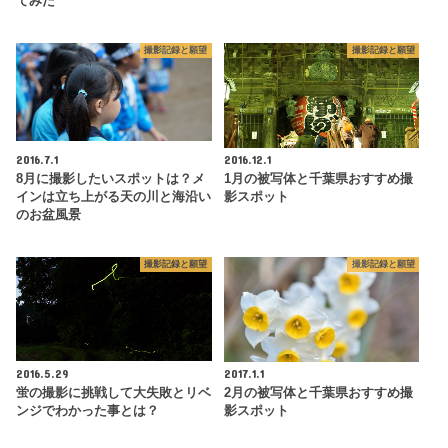
てみた
撮影記録と願望
撮影記録と願望
2016.7.1
2016.12.1
8月に撮影したいスポットは？メ
1月の被写体と千葉県おすすめ撮
インは立ち上がる天の川と海沿い
影スポット
のお盆風景
撮影記録と願望
撮影記録と願望
2016.5.29
2017.1.1
蛍の撮影に挑戦して大失敗とリベ
2月の被写体と千葉県おすすめ撮
ンジでわかった事とは？
影スポット