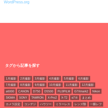
WordPress.org
タグから記事を探す
1月撮影
2月撮影
3月撮影
4月撮影
5月撮影
6月撮影
7月撮影
8月撮影
9月撮影
10月撮影
11月撮影
12月撮影
a6000
CANON
D750
D5500
FUJIFILM
G7Xmark2
Nikon
SIGMA
SONY
TAMRON
X-Pro2
X-T2
α7Ⅲ
まとめ
カメラ設定
コンデジ
ハウツー
ミラーレス
レンズ類
一眼レフ