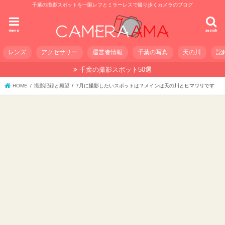
千葉の撮影スポットを一眼レフとミラーレスで撮り歩くカメラのブログ
menu
search
レンズ
アクセサリー
運営者情報
千葉の写真
天の川
記
千葉の撮影スポット50選
HOME
撮影記録と願望
7月に撮影したいスポットは？メインは天の川とヒマワリです